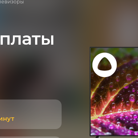
елевизоры
 платы
инут