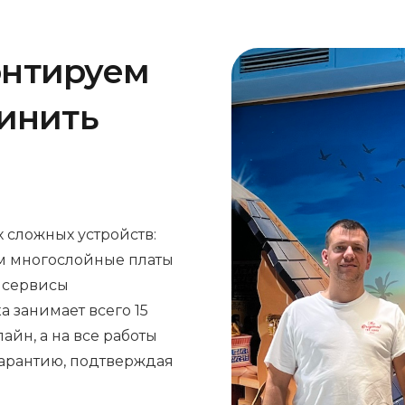
онтируем
чинить
 сложных устройств:
м многослойные платы
е сервисы
а занимает всего 15
айн, а на все работы
арантию, подтверждая