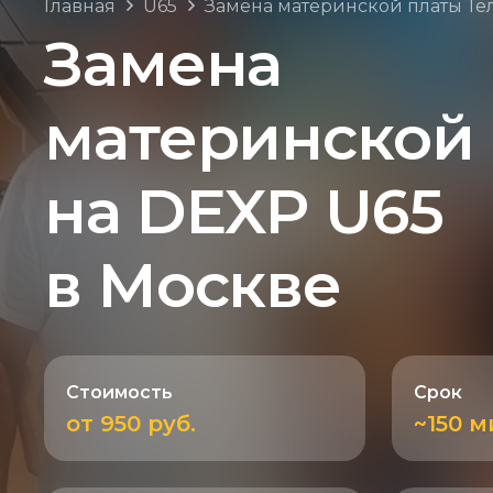
Главная
U65
Замена материнской платы Т
Замена
материнской
на DEXP U65
в Москве
Стоимость
Срок
от 950 руб.
~150 м