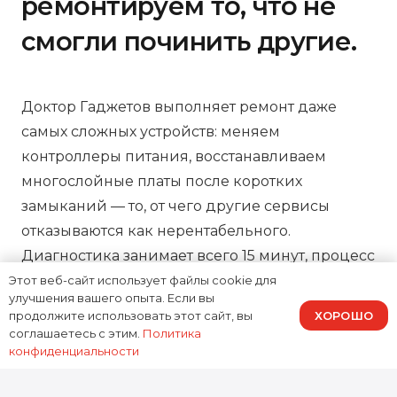
ремонтируем то, что не
смогли починить другие.
Доктор Гаджетов выполняет ремонт даже
самых сложных устройств: меняем
контроллеры питания, восстанавливаем
многослойные платы после коротких
замыканий — то, от чего другие сервисы
отказываются как нерентабельного.
Диагностика занимает всего 15 минут, процесс
ремонта можно отслеживать онлайн, а на все
Этот веб-сайт использует файлы cookie для
улучшения вашего опыта. Если вы
работы предоставляем зафиксированную в
ХОРОШО
продолжите использовать этот сайт, вы
договоре гарантию, подтверждая нашу
соглашаетесь с этим.
Политика
конфиденциальности
ответственность за результат.