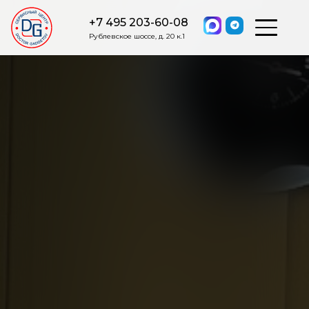
+7 495 203-60-08
Рублевское шоссе, д. 20 к.1
ОСТАВИТЬ ЗАЯВКУ
Мы свяжемся с вами в ближайшее
время.
Я соглашаюсь на обработку моих персональных данных в
соответствии с ФЗ от 27.07.2006 №152-ФЗ на условиях и для
целей, определенных
Политикой обработки персональных
данных