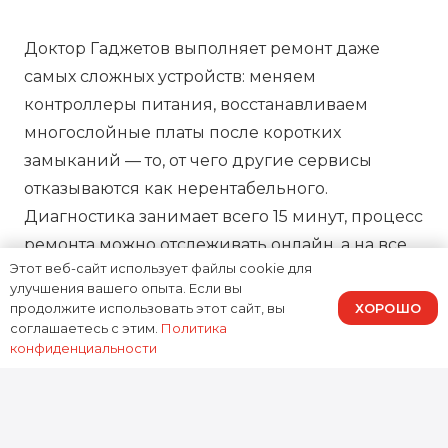
Доктор Гаджетов выполняет ремонт даже
самых сложных устройств: меняем
контроллеры питания, восстанавливаем
многослойные платы после коротких
замыканий — то, от чего другие сервисы
отказываются как нерентабельного.
Диагностика занимает всего 15 минут, процесс
ремонта можно отслеживать онлайн, а на все
Этот веб-сайт использует файлы cookie для
работы предоставляем зафиксированную в
улучшения вашего опыта. Если вы
договоре гарантию, подтверждая нашу
ХОРОШО
продолжите использовать этот сайт, вы
ответственность за результат.
соглашаетесь с этим.
Политика
конфиденциальности
0
устройств