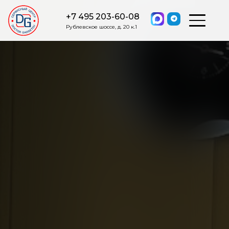
+7 495 203-60-08
Рублевское шоссе, д. 20 к.1
ОСТАВИТЬ ЗАЯВКУ
Мы свяжемся с вами в ближайшее
время.
Я соглашаюсь на обработку моих персональных данных в
соответствии с ФЗ от 27.07.2006 №152-ФЗ на условиях и для
целей, определенных
Политикой обработки персональных
данных