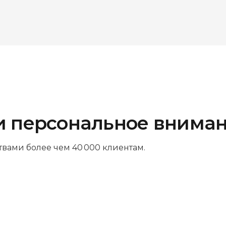
и персональное внима
твами более чем 40 000 клиентам.
Платите за результат
Оплачивайте только успешный