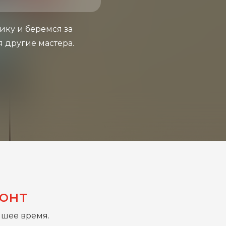
ику и беремся за
я другие мастера.
монт
йшее время.