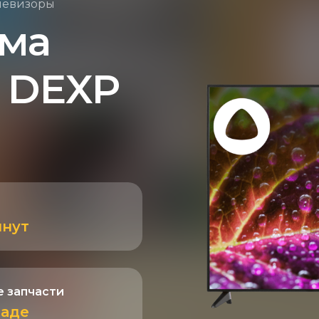
левизоры
ема
 DEXP
инут
 запчасти
ладе