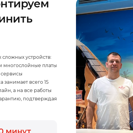
онтируем
чинить
 сложных устройств:
м многослойные платы
е сервисы
а занимает всего 15
айн, а на все работы
арантию, подтверждая
0
минут