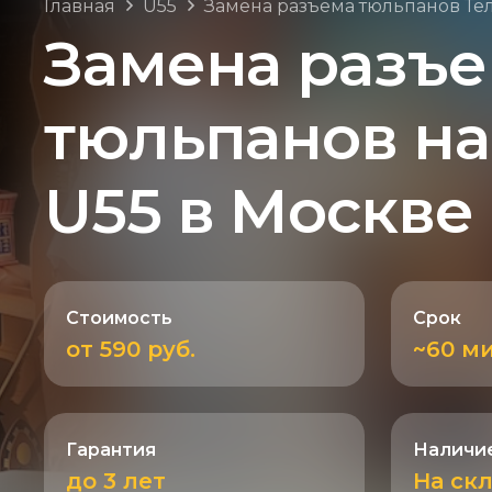
Главная
U55
Замена разъема тюльпанов Те
Замена разъ
тюльпанов на
U55 в Москве
Стоимость
Срок
от 590 руб.
~60 м
Гарантия
Наличие
до 3 лет
На ск