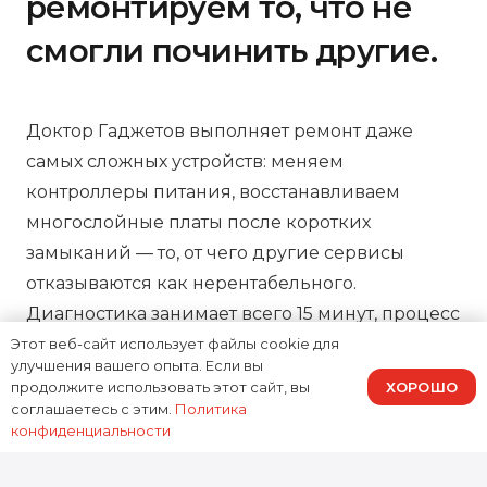
ремонтируем то, что не
смогли починить другие.
Доктор Гаджетов выполняет ремонт даже
самых сложных устройств: меняем
контроллеры питания, восстанавливаем
многослойные платы после коротких
замыканий — то, от чего другие сервисы
отказываются как нерентабельного.
Диагностика занимает всего 15 минут, процесс
ремонта можно отслеживать онлайн, а на все
Этот веб-сайт использует файлы cookie для
улучшения вашего опыта. Если вы
работы предоставляем зафиксированную в
ХОРОШО
продолжите использовать этот сайт, вы
договоре гарантию, подтверждая нашу
соглашаетесь с этим.
Политика
конфиденциальности
ответственность за результат.