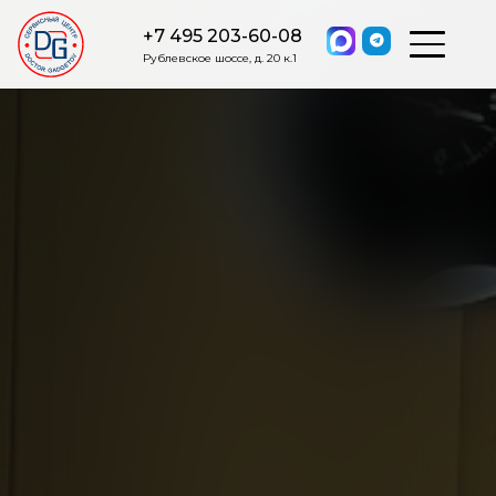
+7 495 203-60-08
Рублевское шоссе, д. 20 к.1
ОСТАВИТЬ ЗАЯВКУ
Мы свяжемся с вами в ближайшее
время.
Я соглашаюсь на обработку моих персональных данных в
соответствии с ФЗ от 27.07.2006 №152-ФЗ на условиях и для
целей, определенных
Политикой обработки персональных
данных