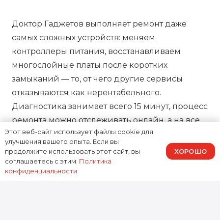
Доктор Гаджетов выполняет ремонт даже
самых сложных устройств: меняем
контроллеры питания, восстанавливаем
многослойные платы после коротких
замыканий — то, от чего другие сервисы
отказываются как нерентабельного.
Диагностика занимает всего 15 минут, процесс
ремонта можно отслеживать онлайн, а на все
Этот веб-сайт использует файлы cookie для
работы предоставляем зафиксированную в
улучшения вашего опыта. Если вы
договоре гарантию, подтверждая нашу
ХОРОШО
продолжите использовать этот сайт, вы
ответственность за результат.
соглашаетесь с этим.
Политика
конфиденциальности
0
устройств