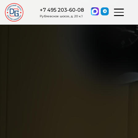
+7 495 203-60-08
Рублевское шоссе, д. 20 к.1
ОСТАВИТЬ ЗАЯВКУ
Мы свяжемся с вами в ближайшее
время.
Я соглашаюсь на обработку моих персональных данных в
соответствии с ФЗ от 27.07.2006 №152-ФЗ на условиях и для
целей, определенных
Политикой обработки персональных
данных