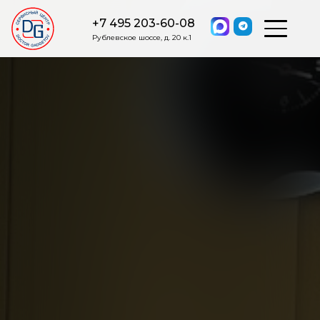
+7 495 203-60-08
Рублевское шоссе, д. 20 к.1
ОСТАВИТЬ ЗАЯВКУ
Мы свяжемся с вами в ближайшее
время.
Я соглашаюсь на обработку моих персональных данных в
соответствии с ФЗ от 27.07.2006 №152-ФЗ на условиях и для
целей, определенных
Политикой обработки персональных
данных