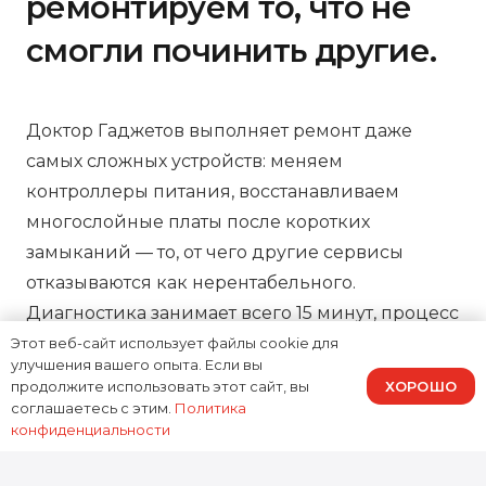
ремонтируем то, что не
смогли починить другие.
Доктор Гаджетов выполняет ремонт даже
самых сложных устройств: меняем
контроллеры питания, восстанавливаем
многослойные платы после коротких
замыканий — то, от чего другие сервисы
отказываются как нерентабельного.
Диагностика занимает всего 15 минут, процесс
ремонта можно отслеживать онлайн, а на все
Этот веб-сайт использует файлы cookie для
улучшения вашего опыта. Если вы
работы предоставляем зафиксированную в
ХОРОШО
продолжите использовать этот сайт, вы
договоре гарантию, подтверждая нашу
соглашаетесь с этим.
Политика
конфиденциальности
ответственность за результат.