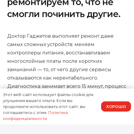
ремонтируем то, что не
смогли починить другие.
Доктор Гаджетов выполняет ремонт даже
самых сложных устройств: меняем
контроллеры питания, восстанавливаем
многослойные платы после коротких
замыканий — то, от чего другие сервисы
отказываются как нерентабельного.
Диагностика занимает всего 15 минут, процесс
ремонта можно отслеживать онлайн, а на все
Этот веб-сайт использует файлы cookie для
улучшения вашего опыта. Если вы
работы предоставляем зафиксированную в
ХОРОШО
продолжите использовать этот сайт, вы
договоре гарантию, подтверждая нашу
соглашаетесь с этим.
Политика
конфиденциальности
ответственность за результат.