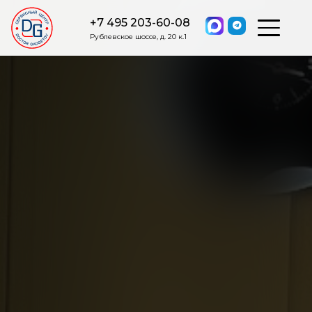
+7 495 203-60-08
Рублевское шоссе, д. 20 к.1
ОСТАВИТЬ ЗАЯВКУ
Мы свяжемся с вами в ближайшее
время.
Я соглашаюсь на обработку моих персональных данных в
соответствии с ФЗ от 27.07.2006 №152-ФЗ на условиях и для
целей, определенных
Политикой обработки персональных
данных