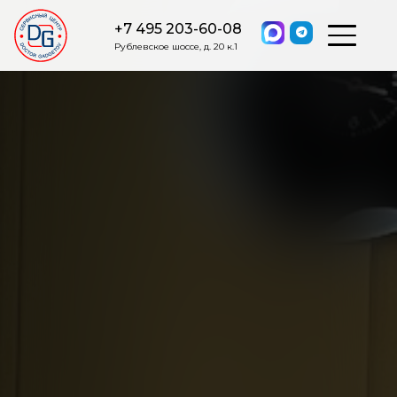
+7 495 203-60-08
Рублевское шоссе, д. 20 к.1
ОСТАВИТЬ ЗАЯВКУ
Мы свяжемся с вами в ближайшее
время.
Я соглашаюсь на обработку моих персональных данных в
соответствии с ФЗ от 27.07.2006 №152-ФЗ на условиях и для
целей, определенных
Политикой обработки персональных
данных