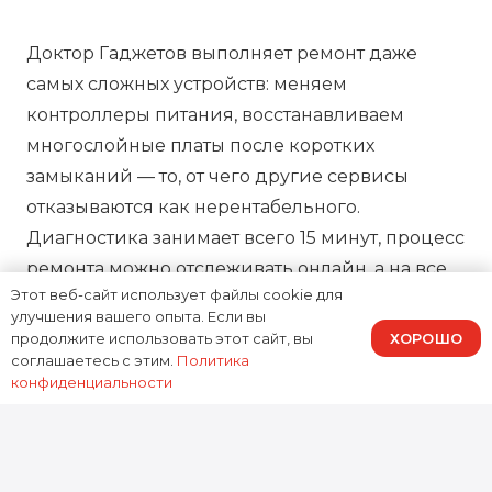
Доктор Гаджетов выполняет ремонт даже
самых сложных устройств: меняем
контроллеры питания, восстанавливаем
многослойные платы после коротких
замыканий — то, от чего другие сервисы
отказываются как нерентабельного.
Диагностика занимает всего 15 минут, процесс
ремонта можно отслеживать онлайн, а на все
Этот веб-сайт использует файлы cookie для
работы предоставляем зафиксированную в
улучшения вашего опыта. Если вы
договоре гарантию, подтверждая нашу
ХОРОШО
продолжите использовать этот сайт, вы
ответственность за результат.
соглашаетесь с этим.
Политика
конфиденциальности
0
устройств