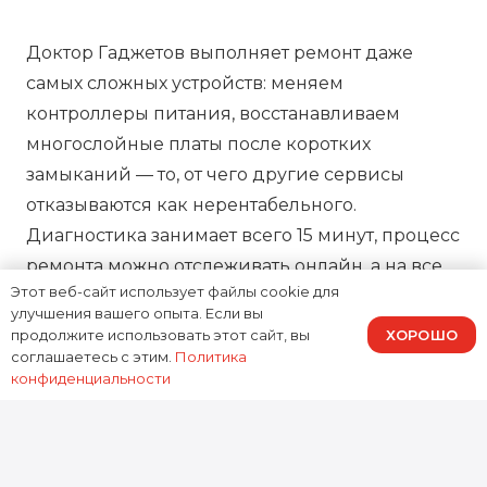
Доктор Гаджетов выполняет ремонт даже
самых сложных устройств: меняем
контроллеры питания, восстанавливаем
многослойные платы после коротких
замыканий — то, от чего другие сервисы
отказываются как нерентабельного.
Диагностика занимает всего 15 минут, процесс
ремонта можно отслеживать онлайн, а на все
Этот веб-сайт использует файлы cookie для
работы предоставляем зафиксированную в
улучшения вашего опыта. Если вы
договоре гарантию, подтверждая нашу
ХОРОШО
продолжите использовать этот сайт, вы
ответственность за результат.
соглашаетесь с этим.
Политика
конфиденциальности
0
устройств