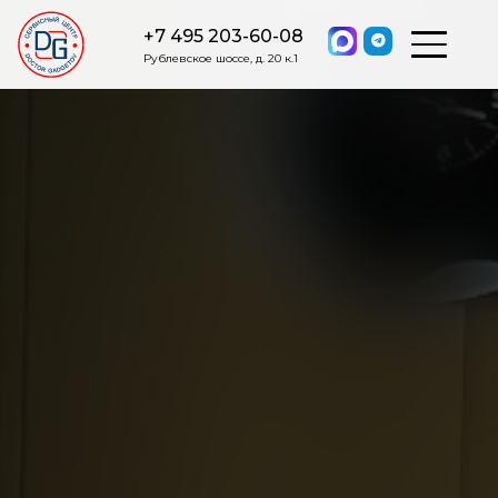
+7 495 203-60-08
Рублевское шоссе, д. 20 к.1
ОСТАВИТЬ ЗАЯВКУ
Мы свяжемся с вами в ближайшее
время.
Я соглашаюсь на обработку моих персональных данных в
соответствии с ФЗ от 27.07.2006 №152-ФЗ на условиях и для
целей, определенных
Политикой обработки персональных
данных