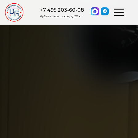
+7 495 203-60-08
Рублевское шоссе, д. 20 к.1
ОСТАВИТЬ ЗАЯВКУ
Мы свяжемся с вами в ближайшее
время.
Я соглашаюсь на обработку моих персональных данных в
соответствии с ФЗ от 27.07.2006 №152-ФЗ на условиях и для
целей, определенных
Политикой обработки персональных
данных