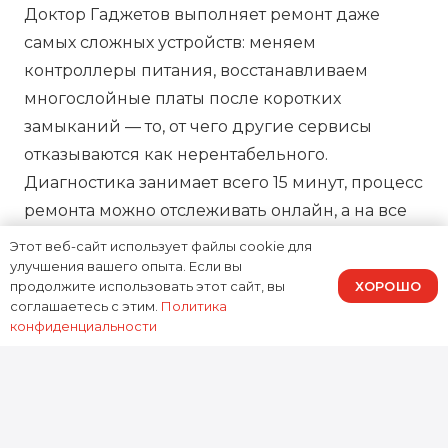
Доктор Гаджетов выполняет ремонт даже
самых сложных устройств: меняем
контроллеры питания, восстанавливаем
многослойные платы после коротких
замыканий — то, от чего другие сервисы
отказываются как нерентабельного.
Диагностика занимает всего 15 минут, процесс
ремонта можно отслеживать онлайн, а на все
работы предоставляем зафиксированную в
Этот веб-сайт использует файлы cookie для
договоре гарантию, подтверждая нашу
улучшения вашего опыта. Если вы
ХОРОШО
продолжите использовать этот сайт, вы
ответственность за результат.
соглашаетесь с этим.
Политика
конфиденциальности
0
устройств
Отремонтировано за 2025 год