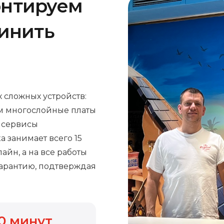
онтируем
чинить
 сложных устройств:
м многослойные платы
е сервисы
а занимает всего 15
айн, а на все работы
арантию, подтверждая
0
минут