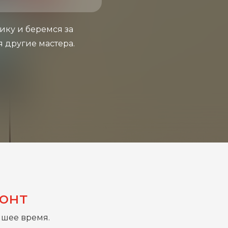
ику и беремся за
я другие мастера.
монт
йшее время.