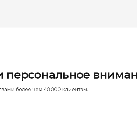
и персональное внима
твами более чем 40 000 клиентам.
Платите за результат
Оплачивайте только успешный