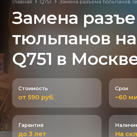
Главная
Q751
Замена разъема тюльпанов Т
Замена разъ
тюльпанов на
Q751 в Москв
Стоимость
Срок
от 590 руб.
~60 м
Гарантия
Наличие
до 3 лет
На ск