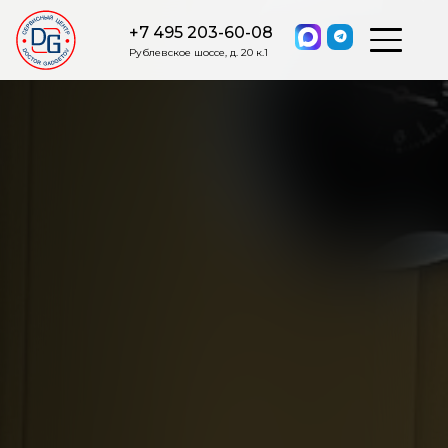
+7 495 203-60-08
Рублевское шоссе, д. 20 к.1
ОСТАВИТЬ ЗАЯВКУ
Мы свяжемся с вами в ближайшее
время.
Я соглашаюсь на обработку моих персональных данных в
соответствии с ФЗ от 27.07.2006 №152-ФЗ на условиях и для
целей, определенных
Политикой обработки персональных
данных