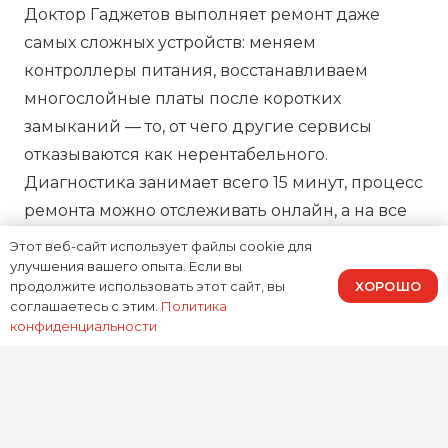
Доктор Гаджетов выполняет ремонт даже
самых сложных устройств: меняем
контроллеры питания, восстанавливаем
многослойные платы после коротких
замыканий — то, от чего другие сервисы
отказываются как нерентабельного.
Диагностика занимает всего 15 минут, процесс
ремонта можно отслеживать онлайн, а на все
работы предоставляем зафиксированную в
Этот веб-сайт использует файлы cookie для
договоре гарантию, подтверждая нашу
улучшения вашего опыта. Если вы
ХОРОШО
продолжите использовать этот сайт, вы
ответственность за результат.
соглашаетесь с этим.
Политика
конфиденциальности
0
устройств
Отремонтировано за 2025 год