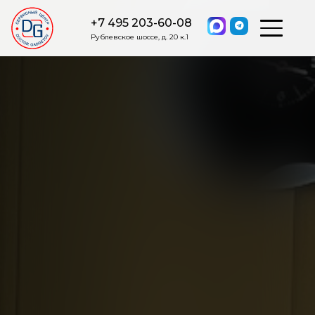
+7 495 203-60-08
Рублевское шоссе, д. 20 к.1
ОСТАВИТЬ ЗАЯВКУ
Мы свяжемся с вами в ближайшее
время.
Я соглашаюсь на обработку моих персональных данных в
соответствии с ФЗ от 27.07.2006 №152-ФЗ на условиях и для
целей, определенных
Политикой обработки персональных
данных