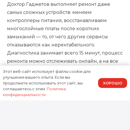
Доктор Гаджетов выполняет ремонт даже
самых сложных устройств: меняем
контроллеры питания, восстанавливаем
многослойные платы после коротких
замыканий — то, от чего другие сервисы
отказываются как нерентабельного.
Диагностика занимает всего 15 минут, процесс
ремонта можно отслеживать онлайн, а на все
работы предоставляем зафиксированную в
Этот веб-сайт использует файлы cookie для
договоре гарантию, подтверждая нашу
улучшения вашего опыта. Если вы
ХОРОШО
продолжите использовать этот сайт, вы
ответственность за результат.
соглашаетесь с этим.
Политика
конфиденциальности
0
устройств
Отремонтировано за 2025 год