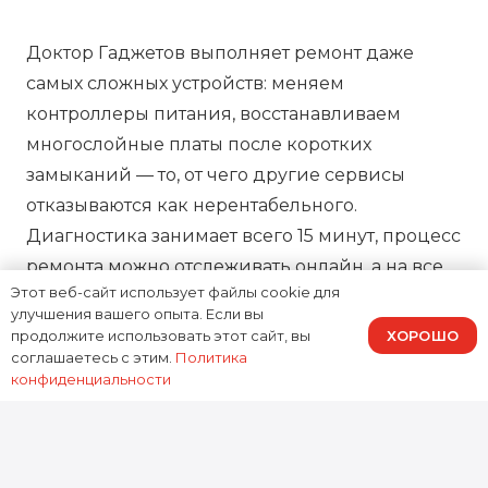
Доктор Гаджетов выполняет ремонт даже
самых сложных устройств: меняем
контроллеры питания, восстанавливаем
многослойные платы после коротких
замыканий — то, от чего другие сервисы
отказываются как нерентабельного.
Диагностика занимает всего 15 минут, процесс
ремонта можно отслеживать онлайн, а на все
Этот веб-сайт использует файлы cookie для
работы предоставляем зафиксированную в
улучшения вашего опыта. Если вы
договоре гарантию, подтверждая нашу
ХОРОШО
продолжите использовать этот сайт, вы
ответственность за результат.
соглашаетесь с этим.
Политика
конфиденциальности
0
устройств