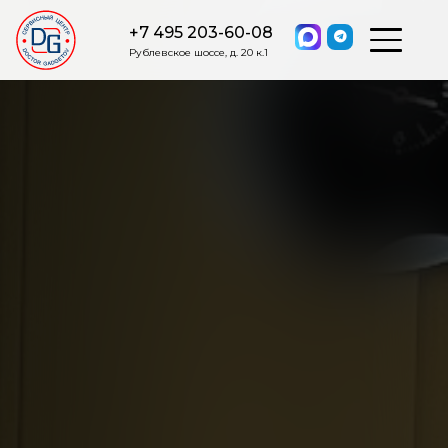
+7 495 203-60-08
Рублевское шоссе, д. 20 к.1
ОСТАВИТЬ ЗАЯВКУ
Мы свяжемся с вами в ближайшее
время.
Я соглашаюсь на обработку моих персональных данных в
соответствии с ФЗ от 27.07.2006 №152-ФЗ на условиях и для
целей, определенных
Политикой обработки персональных
данных