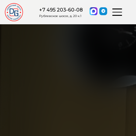
+7 495 203-60-08
Рублевское шоссе, д. 20 к.1
ОСТАВИТЬ ЗАЯВКУ
Мы свяжемся с вами в ближайшее
время.
Я соглашаюсь на обработку моих персональных данных в
соответствии с ФЗ от 27.07.2006 №152-ФЗ на условиях и для
целей, определенных
Политикой обработки персональных
данных