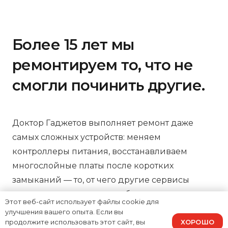
Более 15 лет мы
ремонтируем то, что не
смогли починить другие.
Доктор Гаджетов выполняет ремонт даже
самых сложных устройств: меняем
контроллеры питания, восстанавливаем
многослойные платы после коротких
замыканий — то, от чего другие сервисы
отказываются как нерентабельного.
Этот веб-сайт использует файлы cookie для
Диагностика занимает всего 15 минут, процесс
улучшения вашего опыта. Если вы
ХОРОШО
ремонта можно отслеживать онлайн, а на все
продолжите использовать этот сайт, вы