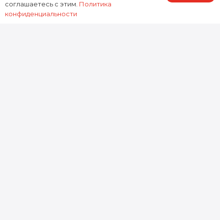
соглашаетесь с этим.
Политика
работы предоставляем зафиксированную в
конфиденциальности
договоре гарантию, подтверждая нашу
ответственность за результат.
0
устройств
Отремонтировано за 2025 год
0
минут
Среднее время ремонта