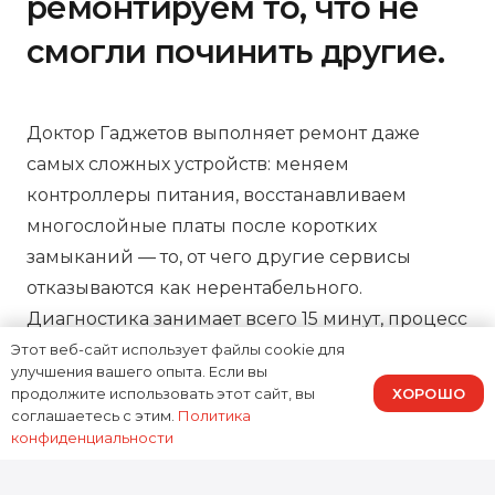
ремонтируем то, что не
смогли починить другие.
Доктор Гаджетов выполняет ремонт даже
самых сложных устройств: меняем
контроллеры питания, восстанавливаем
многослойные платы после коротких
замыканий — то, от чего другие сервисы
отказываются как нерентабельного.
Диагностика занимает всего 15 минут, процесс
ремонта можно отслеживать онлайн, а на все
Этот веб-сайт использует файлы cookie для
улучшения вашего опыта. Если вы
работы предоставляем зафиксированную в
ХОРОШО
продолжите использовать этот сайт, вы
договоре гарантию, подтверждая нашу
соглашаетесь с этим.
Политика
конфиденциальности
ответственность за результат.