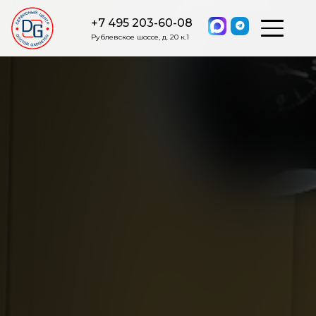
+7 495 203-60-08
Рублевское шоссе, д. 20 к.1
ОСТАВИТЬ ЗАЯВКУ
Мы свяжемся с вами в ближайшее
время.
Я соглашаюсь на обработку моих персональных данных в
соответствии с ФЗ от 27.07.2006 №152-ФЗ на условиях и для
целей, определенных
Политикой обработки персональных
данных