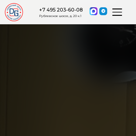
+7 495 203-60-08
Рублевское шоссе, д. 20 к.1
ОСТАВИТЬ ЗАЯВКУ
Мы свяжемся с вами в ближайшее
время.
Я соглашаюсь на обработку моих персональных данных в
соответствии с ФЗ от 27.07.2006 №152-ФЗ на условиях и для
целей, определенных
Политикой обработки персональных
данных