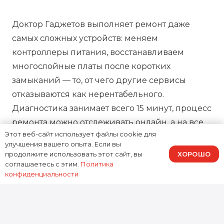
Доктор Гаджетов выполняет ремонт даже
самых сложных устройств: меняем
контроллеры питания, восстанавливаем
многослойные платы после коротких
замыканий — то, от чего другие сервисы
отказываются как нерентабельного.
Диагностика занимает всего 15 минут, процесс
ремонта можно отслеживать онлайн, а на все
Этот веб-сайт использует файлы cookie для
работы предоставляем зафиксированную в
улучшения вашего опыта. Если вы
договоре гарантию, подтверждая нашу
ХОРОШО
продолжите использовать этот сайт, вы
ответственность за результат.
соглашаетесь с этим.
Политика
конфиденциальности
0
устройств