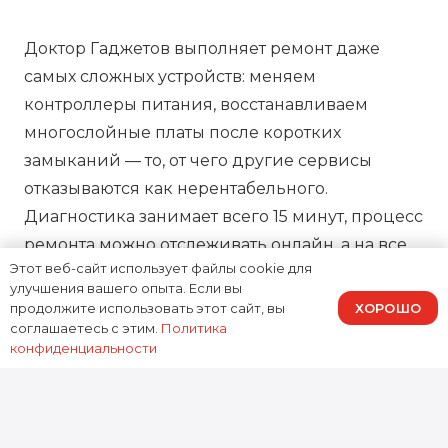
Доктор Гаджетов выполняет ремонт даже
самых сложных устройств: меняем
контроллеры питания, восстанавливаем
многослойные платы после коротких
замыканий — то, от чего другие сервисы
отказываются как нерентабельного.
Диагностика занимает всего 15 минут, процесс
ремонта можно отслеживать онлайн, а на все
Этот веб-сайт использует файлы cookie для
работы предоставляем зафиксированную в
улучшения вашего опыта. Если вы
договоре гарантию, подтверждая нашу
ХОРОШО
продолжите использовать этот сайт, вы
ответственность за результат.
соглашаетесь с этим.
Политика
конфиденциальности
0
устройств