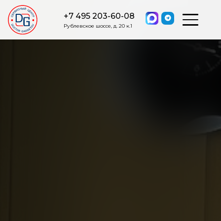
+7 495 203-60-08
Рублевское шоссе, д. 20 к.1
ОСТАВИТЬ ЗАЯВКУ
Мы свяжемся с вами в ближайшее
время.
Я соглашаюсь на обработку моих персональных данных в
соответствии с ФЗ от 27.07.2006 №152-ФЗ на условиях и для
целей, определенных
Политикой обработки персональных
данных