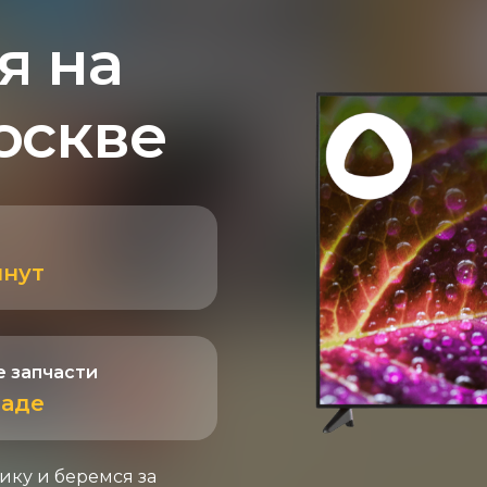
я на
оскве
инут
 запчасти
ладе
ику и беремся за