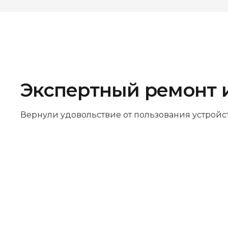
Экспертный ремонт 
Вернули удовольствие от пользования устройс
Бесплатная диагностика
Не работает устройство? Приносите –
проведём диагностику бесплатно.
Даже если решите отказаться от