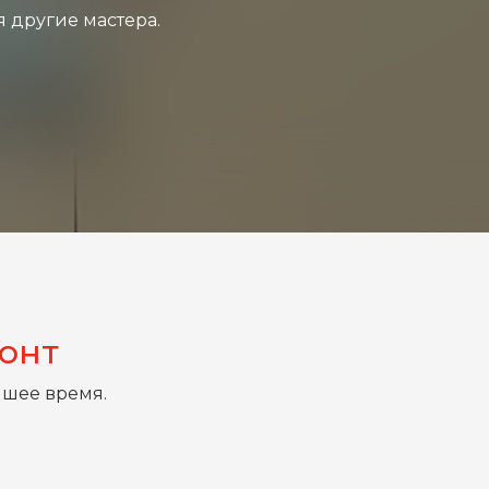
я другие мастера.
монт
йшее время.