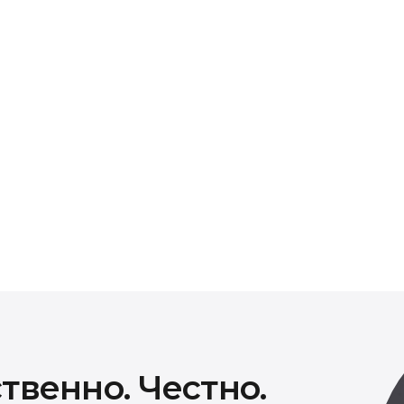
иды работ
ти предоставляется гарантия от 30 до 90 дней в
овторного возникновения проблемы в течение
нен бесплатно.
твенно. Честно.