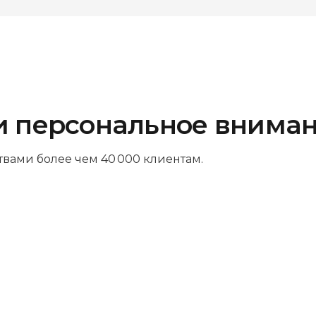
и персональное внима
твами более чем 40 000 клиентам.
Платите за результат
Оплачивайте только успешный
ремонт – никаких ненужных трат и
скрытых платежей. Мы так уверены в