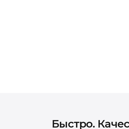
Гарантия на все в
На все виды работ и установленные запчас
зависимости от типа ремонта. В случае п
гарантийного срока — ремонт будет выпол
Быстро. Качес