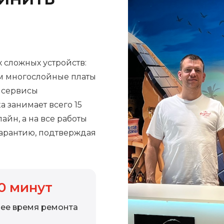
 сложных устройств:
м многослойные платы
е сервисы
а занимает всего 15
айн, а на все работы
арантию, подтверждая
0
минут
ее время ремонта