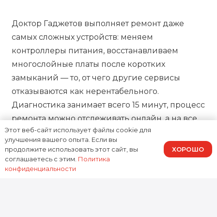
Доктор Гаджетов выполняет ремонт даже
самых сложных устройств: меняем
контроллеры питания, восстанавливаем
многослойные платы после коротких
замыканий — то, от чего другие сервисы
отказываются как нерентабельного.
Диагностика занимает всего 15 минут, процесс
ремонта можно отслеживать онлайн, а на все
Этот веб-сайт использует файлы cookie для
работы предоставляем зафиксированную в
улучшения вашего опыта. Если вы
договоре гарантию, подтверждая нашу
ХОРОШО
продолжите использовать этот сайт, вы
ответственность за результат.
соглашаетесь с этим.
Политика
конфиденциальности
0
устройств