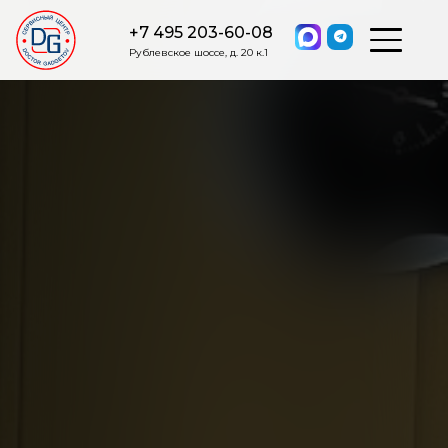
+7 495 203-60-08
Рублевское шоссе, д. 20 к.1
ОСТАВИТЬ ЗАЯВКУ
Мы свяжемся с вами в ближайшее
время.
Я соглашаюсь на обработку моих персональных данных в
соответствии с ФЗ от 27.07.2006 №152-ФЗ на условиях и для
целей, определенных
Политикой обработки персональных
данных