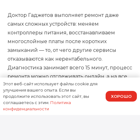
Доктор Гаджетов выполняет ремонт даже
самых сложных устройств: меняем
контроллеры питания, восстанавливаем
многослойные платы после коротких
замыканий — то, от чего другие сервисы
отказываются как нерентабельного.
Диагностика занимает всего 15 минут, процесс
ремонта можно отслеживать онлайн, а на все
Этот веб-сайт использует файлы cookie для
работы предоставляем зафиксированную в
улучшения вашего опыта. Если вы
договоре гарантию, подтверждая нашу
ХОРОШО
продолжите использовать этот сайт, вы
ответственность за результат.
соглашаетесь с этим.
Политика
конфиденциальности
0
устройств