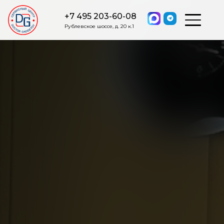
+7 495 203-60-08
Рублевское шоссе, д. 20 к.1
ОСТАВИТЬ ЗАЯВКУ
Мы свяжемся с вами в ближайшее
время.
Я соглашаюсь на обработку моих персональных данных в
соответствии с ФЗ от 27.07.2006 №152-ФЗ на условиях и для
целей, определенных
Политикой обработки персональных
данных