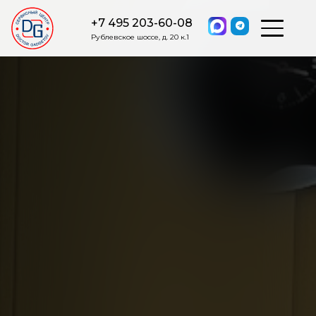
+7 495 203-60-08
Рублевское шоссе, д. 20 к.1
ОСТАВИТЬ ЗАЯВКУ
Мы свяжемся с вами в ближайшее
время.
Я соглашаюсь на обработку моих персональных данных в
соответствии с ФЗ от 27.07.2006 №152-ФЗ на условиях и для
целей, определенных
Политикой обработки персональных
данных