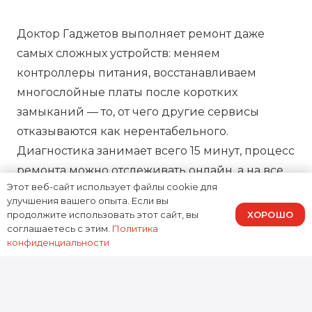
Доктор Гаджетов выполняет ремонт даже
самых сложных устройств: меняем
контроллеры питания, восстанавливаем
многослойные платы после коротких
замыканий — то, от чего другие сервисы
отказываются как нерентабельного.
Диагностика занимает всего 15 минут, процесс
ремонта можно отслеживать онлайн, а на все
Этот веб-сайт использует файлы cookie для
работы предоставляем зафиксированную в
улучшения вашего опыта. Если вы
договоре гарантию, подтверждая нашу
ХОРОШО
продолжите использовать этот сайт, вы
ответственность за результат.
соглашаетесь с этим.
Политика
конфиденциальности
0
устройств