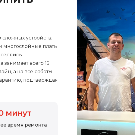
 сложных устройств:
м многослойные платы
е сервисы
а занимает всего 15
айн, а на все работы
арантию, подтверждая
0
минут
ее время ремонта