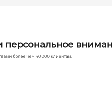
и персональное внима
твами более чем 40 000 клиентам.
Платите за результат
Оплачивайте только успешный
ремонт – никаких ненужных трат и
скрытых платежей. Мы так уверены в