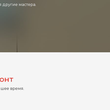
я другие мастера.
монт
йшее время.