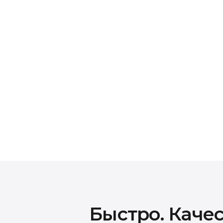
Гарантия на все в
На все виды работ и установленные запчас
зависимости от типа ремонта. В случае п
гарантийного срока — ремонт будет выпол
Быстро. Качес