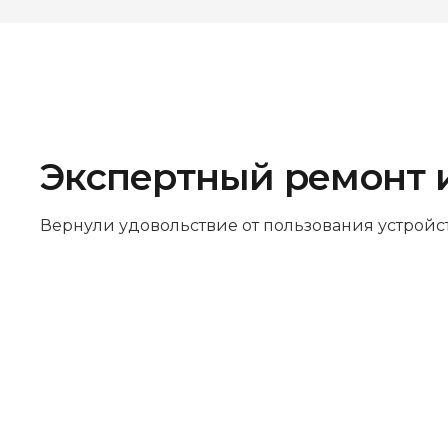
Экспертный ремонт 
Вернули удовольствие от пользования устройс
Бесплатная диагностика
Не работает устройство? Приносите –
проведём диагностику бесплатно.
Даже если решите отказаться от