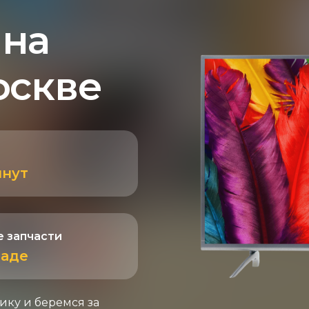
 на
оскве
инут
 запчасти
ладе
ику и беремся за