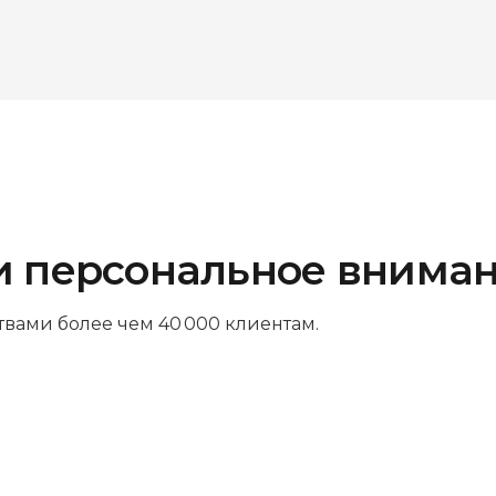
и персональное внима
твами более чем 40 000 клиентам.
Платите за результат
Оплачивайте только успешный