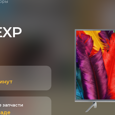
зоры
EXP
минут
 запчасти
ладе