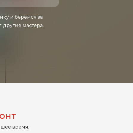
ику и беремся за
я другие мастера.
монт
йшее время.