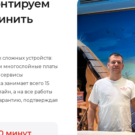
онтируем
чинить
 сложных устройств:
м многослойные платы
е сервисы
а занимает всего 15
айн, а на все работы
арантию, подтверждая
0
минут