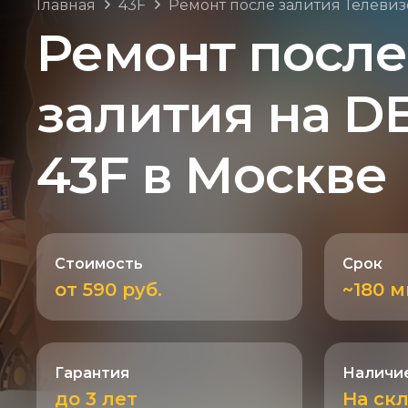
Главная
43F
Ремонт после залития Телеви
Ремонт после
залития на D
43F в Москве
Стоимость
Срок
от 590 руб.
~180 
Гарантия
Наличие
до 3 лет
На ск