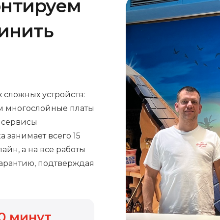
онтируем
чинить
 сложных устройств:
м многослойные платы
е сервисы
а занимает всего 15
айн, а на все работы
арантию, подтверждая
0
минут