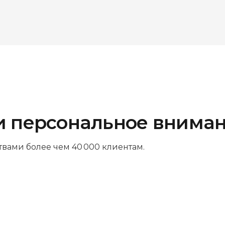
и персональное внима
твами более чем 40 000 клиентам.
Платите за результат
Оплачивайте только успешный