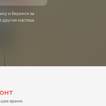
ику и беремся за
я другие мастера.
монт
йшее время.