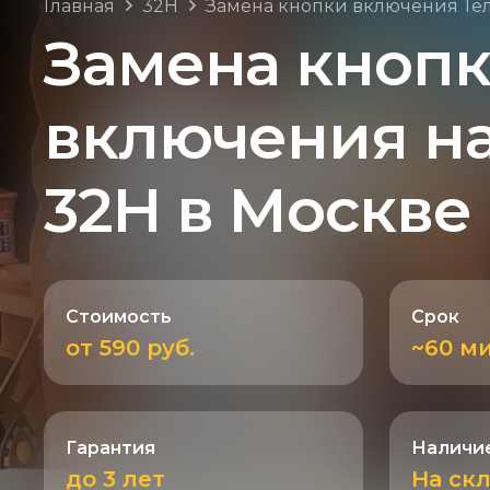
Главная
32H
Замена кнопки включения Те
Замена кноп
включения н
32H в Москве
Стоимость
Срок
от 590 руб.
~60 м
Гарантия
Наличие
до 3 лет
На ск