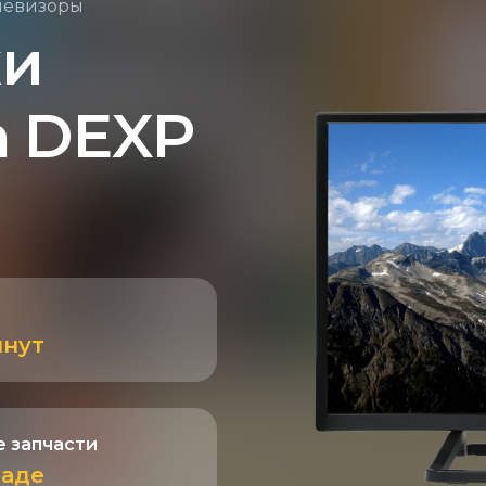
левизоры
ки
а DEXP
инут
 запчасти
ладе