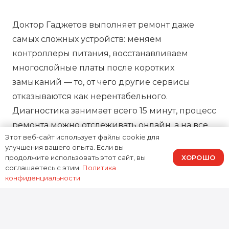
Доктор Гаджетов выполняет ремонт даже
самых сложных устройств: меняем
контроллеры питания, восстанавливаем
многослойные платы после коротких
замыканий — то, от чего другие сервисы
отказываются как нерентабельного.
Диагностика занимает всего 15 минут, процесс
ремонта можно отслеживать онлайн, а на все
Этот веб-сайт использует файлы cookie для
работы предоставляем зафиксированную в
улучшения вашего опыта. Если вы
договоре гарантию, подтверждая нашу
ХОРОШО
продолжите использовать этот сайт, вы
ответственность за результат.
соглашаетесь с этим.
Политика
конфиденциальности
0
устройств