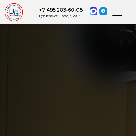
+7 495 203-60-08
Рублевское шоссе, д. 20 к.1
ОСТАВИТЬ ЗАЯВКУ
Мы свяжемся с вами в ближайшее
время.
Я соглашаюсь на обработку моих персональных данных в
соответствии с ФЗ от 27.07.2006 №152-ФЗ на условиях и для
целей, определенных
Политикой обработки персональных
данных