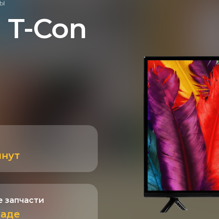
ры
 T-Con
инут
 запчасти
ладе