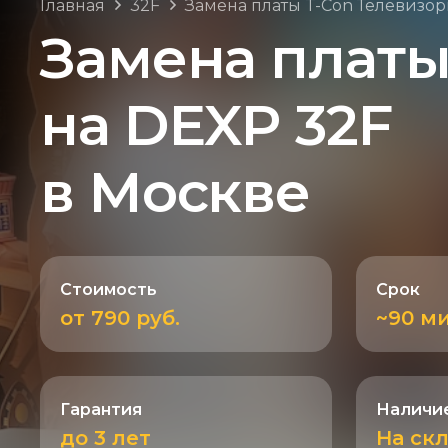
Главная
32F
Замена платы T-Con Телевизо
Замена платы
на DEXP 32F
в Москве
Стоимость
Срок
от 790 руб.
~90 м
Гарантия
Наличие
до 3 лет
На ск