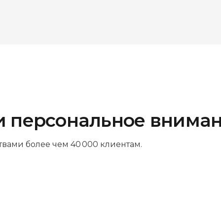
и персональное внима
твами более чем 40 000 клиентам.
Платите за результат
Оплачивайте только успешный