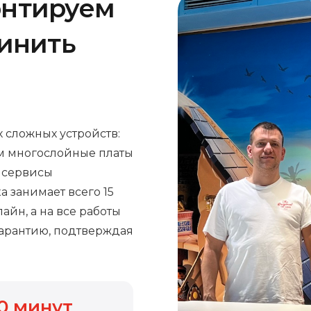
онтируем
чинить
 сложных устройств:
м многослойные платы
е сервисы
а занимает всего 15
айн, а на все работы
арантию, подтверждая
0
минут