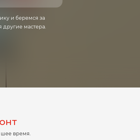
ику и беремся за
я другие мастера.
монт
йшее время.