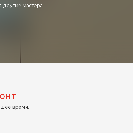
я другие мастера.
монт
йшее время.