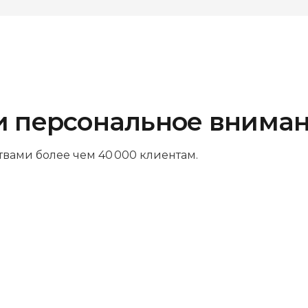
и персональное внима
твами более чем 40 000 клиентам.
Платите за результат
Оплачивайте только успешный
ремонт – никаких ненужных трат и
скрытых платежей. Мы так уверены в