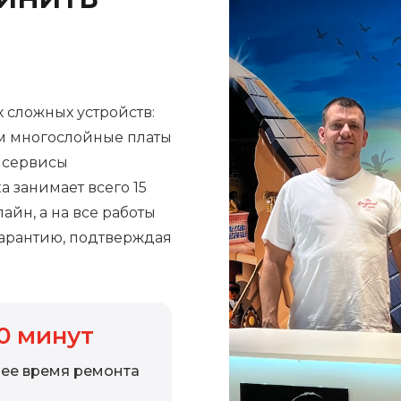
 сложных устройств:
м многослойные платы
е сервисы
а занимает всего 15
айн, а на все работы
арантию, подтверждая
0
минут
ее время ремонта