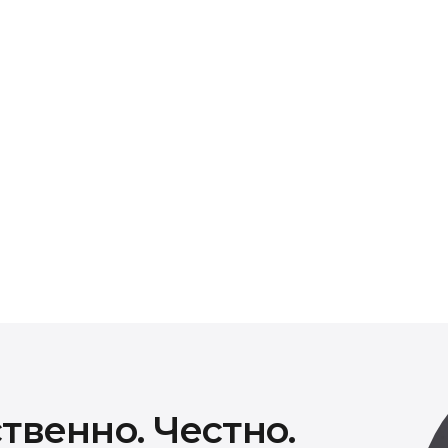
иды работ
ти предоставляется гарантия от 30 до 90 дней в
овторного возникновения проблемы в течение
нен бесплатно.
твенно. Честно.