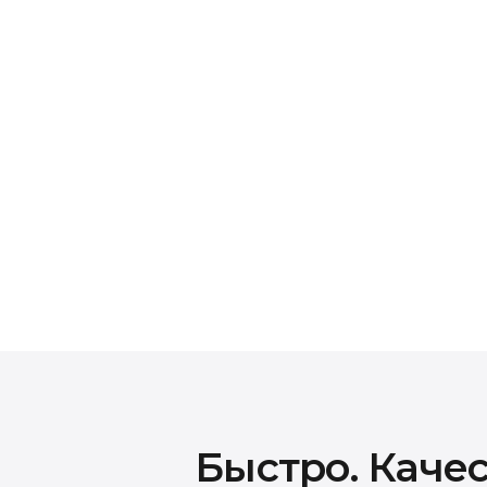
Гарантия на все в
На все виды работ и установленные запчас
зависимости от типа ремонта. В случае п
гарантийного срока — ремонт будет выпол
Быстро. Качес