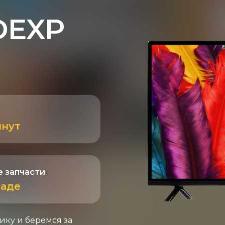
 DEXP
инут
 запчасти
ладе
ику и беремся за