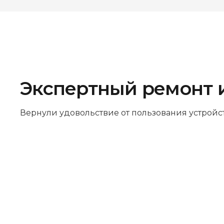
Экспертный ремонт 
Вернули удовольствие от пользования устройс
Бесплатная диагностика
Не работает устройство? Приносите –
проведём диагностику бесплатно.
Даже если решите отказаться от