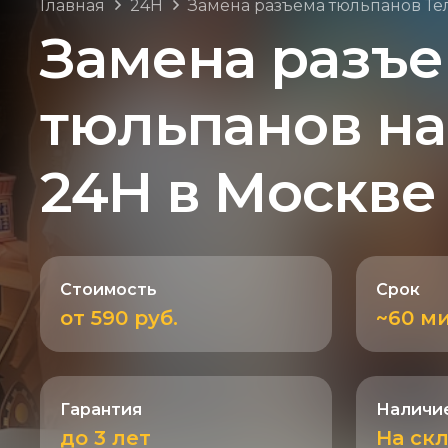
Главная
24H
Замена разъема тюльпанов Т
Замена разъ
тюльпанов на
24H в Москве
Стоимость
Срок
от 590 руб.
~60 м
Гарантия
Наличие
до 3 лет
На ск