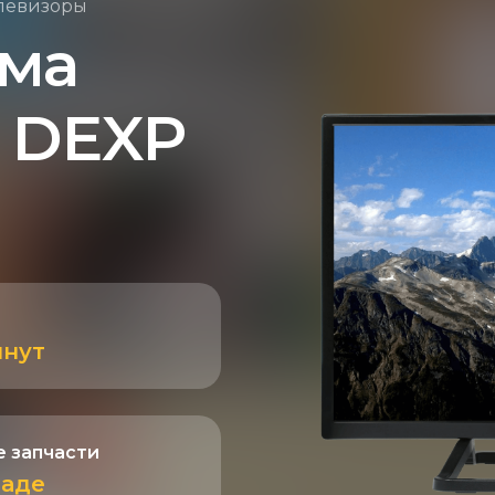
елевизоры
ема
 DEXP
инут
 запчасти
ладе