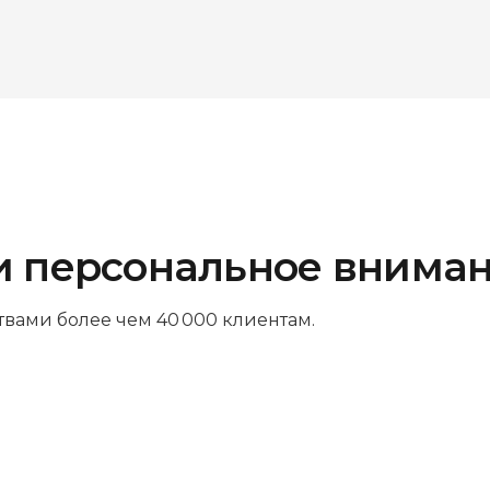
и персональное внима
твами более чем 40 000 клиентам.
Платите за результат
Оплачивайте только успешный