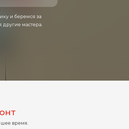
ику и беремся за
я другие мастера.
монт
йшее время.