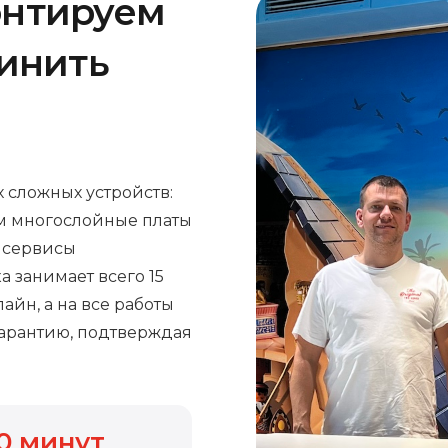
онтируем
чинить
 сложных устройств:
м многослойные платы
е сервисы
а занимает всего 15
айн, а на все работы
арантию, подтверждая
0
минут