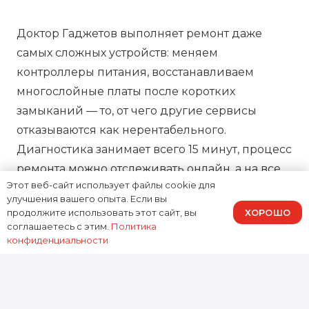
Доктор Гаджетов выполняет ремонт даже
самых сложных устройств: меняем
контроллеры питания, восстанавливаем
многослойные платы после коротких
замыканий — то, от чего другие сервисы
отказываются как нерентабельного.
Диагностика занимает всего 15 минут, процесс
ремонта можно отслеживать онлайн, а на все
Этот веб-сайт использует файлы cookie для
работы предоставляем зафиксированную в
улучшения вашего опыта. Если вы
договоре гарантию, подтверждая нашу
ХОРОШО
продолжите использовать этот сайт, вы
ответственность за результат.
соглашаетесь с этим.
Политика
конфиденциальности
0
устройств