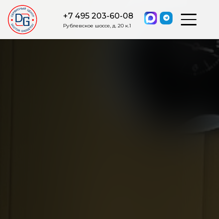
+7 495 203-60-08
Рублевское шоссе, д. 20 к.1
ОСТАВИТЬ ЗАЯВКУ
Мы свяжемся с вами в ближайшее
время.
Я соглашаюсь на обработку моих персональных данных в
соответствии с ФЗ от 27.07.2006 №152-ФЗ на условиях и для
целей, определенных
Политикой обработки персональных
данных