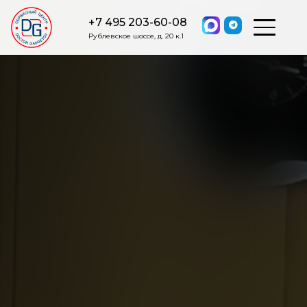
+7 495 203-60-08
Рублевское шоссе, д. 20 к.1
ОСТАВИТЬ ЗАЯВКУ
Мы свяжемся с вами в ближайшее
время.
Я соглашаюсь на обработку моих персональных данных в
соответствии с ФЗ от 27.07.2006 №152-ФЗ на условиях и для
целей, определенных
Политикой обработки персональных
данных