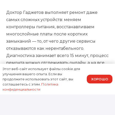
Доктор Гаджетов выполняет ремонт даже
самых сложных устройств: меняем
контроллеры питания, восстанавливаем
многослойные платы после коротких
замыканий — то, от чего другие сервисы
отказываются как нерентабельного.
Диагностика занимает всего 15 минут, процесс
ремонта можно отслеживать онлайн, а на все
Этот веб-сайт использует файлы cookie для
работы предоставляем зафиксированную в
улучшения вашего опыта. Если вы
договоре гарантию, подтверждая нашу
ХОРОШО
продолжите использовать этот сайт, вы
ответственность за результат.
соглашаетесь с этим.
Политика
конфиденциальности
0
устройств