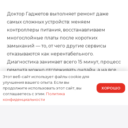
Доктор Гаджетов выполняет ремонт даже
самых сложных устройств: меняем
контроллеры питания, восстанавливаем
многослойные платы после коротких
замыканий — то, от чего другие сервисы
отказываются как нерентабельного.
Диагностика занимает всего 15 минут, процесс
ремонта можно отслеживать онлайн, а на все
Этот веб-сайт использует файлы cookie для
работы предоставляем зафиксированную в
улучшения вашего опыта. Если вы
договоре гарантию, подтверждая нашу
ХОРОШО
продолжите использовать этот сайт, вы
ответственность за результат.
соглашаетесь с этим.
Политика
конфиденциальности
0
устройств