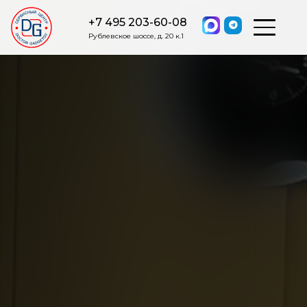
+7 495 203-60-08
Рублевское шоссе, д. 20 к.1
ОСТАВИТЬ ЗАЯВКУ
Мы свяжемся с вами в ближайшее
время.
Я соглашаюсь на обработку моих персональных данных в
соответствии с ФЗ от 27.07.2006 №152-ФЗ на условиях и для
целей, определенных
Политикой обработки персональных
данных